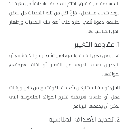
المرسومة من تحقيق النتائج المرجوة. وانطلاقاً من فكرة "لا
يوجد شيء مستحيل"، فإنَّ لكل من تلك التحديات حل يمكن
تطبيقه. دعونا نُلقي نظرة على أهم تلك التحديات وإظهار
الحل المناسب لها:
1. مقاومة التغيير
قد يرفض بعض القادة والموظفين تبنّي برامج الكوتشينغ أو
يترددون بسبب الخوف من التغيير أو لقلة معرفتهم
بفوائدها.
الحل:
توعية المشاركين بأهمية الكوتشينغ من خلال ورشات
عمل أو جلسات تعريفية تشرح الفوائد الملموسة التي
يمكن أن يحققها البرنامج.
2. تحديد الأهداف المناسبة