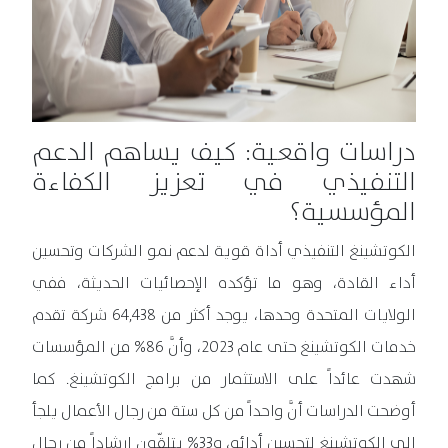
دراسات واقعية: كيف يساهم الدعم
التنفيذي في تعزيز الكفاءة
المؤسسية؟
الكوتشينغ التنفيذي أداة قوية لدعم نمو الشركات وتحسين
أداء القادة، وهو ما تؤكده الإحصائيات الحديثة، ففي
الولايات المتحدة وحدها، يوجد أكثر من 64,438 شركة تقدم
خدمات الكوتشينغ حتى عام 2023، وأنَّ 86% من المؤسسات
شهدت عائداً على الاستثمار من برامج الكوتشينغ. كما
أوضحت الدراسات أنَّ واحداً من كل ستة من رجال الأعمال يلجأ
إلى الكوتشينغ لتحسين أدائه، و33% يتلقّون إرشاداً من رجال