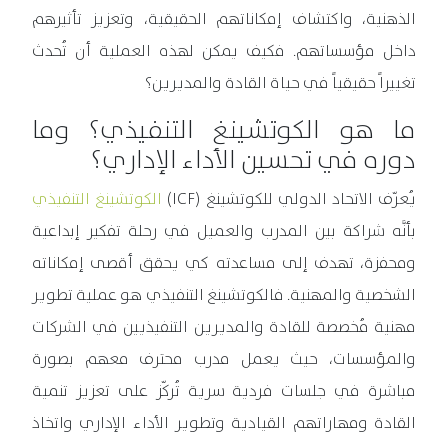
الذهنية، واكتشاف إمكاناتهم الحقيقية، وتعزيز تأثيرهم
داخل مؤسساتهم. فكيف يمكن لهذه العملية أن تُحدث
تغييراً حقيقياً في حياة القادة والمديرين؟
ما هو الكوتشينغ التنفيذي؟ وما
دوره في تحسين الأداء الإداري؟
يُعرّف الاتحاد الدولي للكوتشينغ (ICF)
الكوتشينغ التنفيذي
بأنَّه شراكة بين المدرب والعميل في رحلة تفكير إبداعية
ومحفزة، تهدف إلى مساعدته كي يحقق أقصى إمكاناته
الشخصية والمهنية. فالكوتشينغ التنفيذي هو عملية تطوير
مهنية مُخصصة للقادة والمديرين التنفيذيين في الشركات
والمؤسسات، حيث يعمل مدرب محترف معهم بصورة
مباشرة في جلسات فردية سرية تُركّز على تعزيز تنمية
القادة ومهاراتهم القيادية وتطوير الأداء الإداري واتخاذ