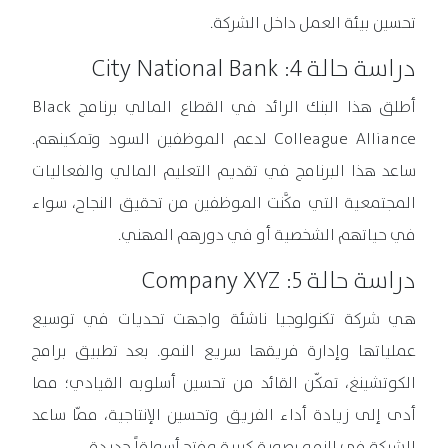
تحسين بيئة العمل داخل الشركة.
دراسة حالة 4: City National Bank
أطلق هذا البنك الرائد في القطاع المالي برنامج Black
Colleague Alliance لدعم الموظفين السود وتمكينهم.
ساعد هذا البرنامج في تقديم التعليم المالي والفعاليات
المجتمعية التي مكَّنت الموظفين من تحقيق النجاح، سواء
في حياتهم الشخصية أو في دورهم المهني.
دراسة حالة 5: Company XYZ
هي شركة تكنولوجيا ناشئة واجهت تحديات في توسيع
عملياتها وإدارة فريقها سريع النمو. بعد تطبيق برامج
الكوتشينغ، تمكّن القائد من تحسين أسلوبه القيادي؛ مما
أدى إلى زيادة أداء الفريق وتحسين الإنتاجية، ممّا ساعد
الشركة في النمو بصورة كبيرة وفتح أسواقاً جديدة.