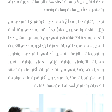
عادة لا تقل عن 6 جلسات. تُعقد هذه الجلسات بصورة فردية،
وتستمر عادةً بين ساعة وساعة ونصف.
تجدر الإشارة هنا إلى أنَّ فهم نهج الكوتشينغ التنفيذي من
قِبَل القادة والمديرين هامٌّ جداً، لأنه يمنحهم بيئة آمنة
للتعلم وفرصة لاكتشاف قدراتهم دون خوف من الفشل. هذا
النهج يسهم في خلق بيئة محفزة للإبداع ويمنحهم الأدوات
والتوجيهات اللازمة لتحسين أدائهم القيادي، وتطوير
مهارات التواصل وإدارة فِرَق العمل وإدارة التغيير
والصراعات، وتمكينهم من اتخاذ قرارات أكثر فاعلية تستند
إلى استراتيجيات مبتكرة، فيصبحون أكثر قدرة على مواجهة
التحديات وتحقيق أهداف المؤسسة بكفاءة.