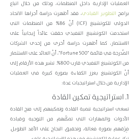
العمليات الإدارية داخل المنظمات، وذلك من خلال اتباع
برامج
التطوير القيادي
، فقد أظهرت دراسة أجراها الاتحاد
الدولي للكوتشينغ (ICF) أنَّ 86% من المنظمات التي
استخدمت الكوتشينغ التنفيذي حققت عائداً إيجابياً على
الاستثمار، كما أظهرت دراسة أخرى من إحدى الشركات
المُدرجة في قائمة "Fortune 500"، أنَّ العائد على الاستثمار
من الكوتشينغ التنفيذي قارب 800%. تشير هذه الأرقام إلى
أنَّ الكوتشينغ يعزز الكفاءة بصورة كبيرة في العمليات
الإدارية من خلال استراتيجيات عدة:
1. استراتيجية تمكين القادة
تسعى استراتيجية تنمية القادة وتمكينهم إلى منح القادة
الأدوات والمهارات التي تمكّنهم من التوجيه وقيادة
فِرَقهم بصورة فعالة، وتحقيق النجاح على الأمد الطويل.
تركز عملية الكوتشينغ في هذه الاستراتيجية على: