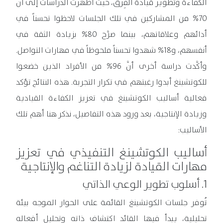
الكفاءة وتطوير قيادة الفِرَق، حيث أظهرت الدراسات إلى أنَّ
70% من المشاركين في تلك الجلسات لاحظوا تحسناً في
أدائهم وعلاقاتهم، بينما صرَّح 80% بزيادة الثقة في
أنفسهم، و18% شهدوا تحسناً ملحوظاً في مهارات التواصل.
وأكَّدت دراسة أخرى أنَّ 96% من الأفراد الذين خضعوا
للكوتشينغ أبدوا رغبتهم في تكرار التجربة. هذه النتائج تؤكد
فعالية أساليب الكوتشينغ في تعزيز الكفاءة القيادية
وزيادة الإنتاجية، بعد ورود هذه التفاصيل، نذكر هنا أهم تلك
الأساليب:
أساليب الكوتشينغ التنفيذي في تعزيز
مهارات القيادة لزيادة التناغم والإنتاجية
1. أسلوب تطوير الوعي الذاتي
تُوفر جلسات الكوتشينغ القائمة على الحوار الموجه بيئة
تحليلية، يبدأ فيها القائد اكتشاف ذاته وتحليل أفعاله