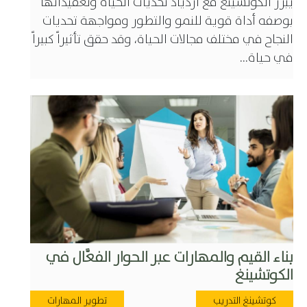
يبرز الكوتشينغ مع ازدياد تحديات الحياة وتعقيداتها
بوصفه أداة قوية للنمو والتطور ومواجهة تحديات
النجاح في مختلف مجالات الحياة، وقد حقق تأثيراً كبيراً
في حياة...
بناء القيم والمهارات عبر الحوار الفعَّال في
الكوتشينغ
كوتشينغ التدريب
تطوير المهارات