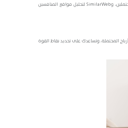
Google Trends لمتابعة اتجاهات السوق، وSurveyMonkey لإنشاء استطلاعات رأي تفهم بها احتياجات العملاء المحتملين، وSimilarWeb لتحليل مواقع المنافسين
لأرباح المحتملة، وتساعدك على تحديد نقاط القوة