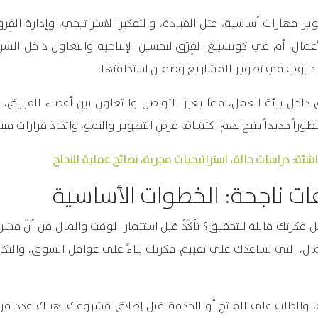
ير مهارات أساسية، مثل القيادة، والتفكير الاستراتيجي، وإدارة الفِ
عمال، أم في كوتشينغ الفِرَق لتحسين الإنتاجية والتعاون داخل ا
ره حيوي في تطوير المشاريع وضمان استدامتها.
ق داخل بيئة العمل، ممَّا يعزز التواصل والتعاون بين أعضاء الفري
 منظوراً جديداً يتيح لهم اكتشاف فرص التطوير والنمو، واتخاذ قرارات 
ئة: دراسات حالة، استراتيجيات مجربة، نصائح عملية للنجاح
ات ناجحة: الخطوات الأساسية
هل فكرتك قابلة للتحقيق؟ تأكَّدْ قبل استثمار الوقت والمال من أنَّ م
ل، التي تساعدك على تقييم فكرتك بناءً على عوامل السوق، والتكاليف
الطلب على المنتج أو الخدمة قبل إطلاق مشروعك. هناك عدد من ا