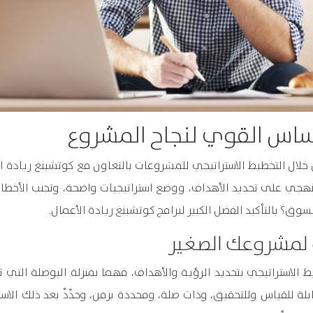
أساس القوي لنجاح المشروع
ن خلال التخطيط الاستراتيجي للمشروعات بالتعاون مع كوتشينغ ريادة ال
منهجي على تحديد الأهداف، ووضع استراتيجيات واضحة، وتجنب الأخط
ق؟ بالتأكيد الفضل الكبير لبرامج كوتشينغ ريادة الأعمال.
 لمشروعك الصغير
الاستراتيجي بتحديد الرؤية والأهداف، فهما بمنزلة البوصلة التي تو
هدافاً ذكية (SMART) محددة، وقابلة للقياس وللتحقيق، وذات صلة، ومحددة بزمن، وحدِّدْ