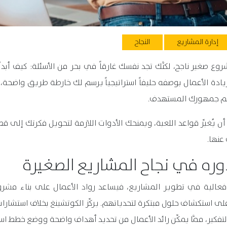
إدارة المشاريع
النجاح
مشروع صغير ناجح، لكنَّك تجد نفسك غارقاً في بحر من الأسئلة: كيف أ
دة الأعمال بوصفه حليفاً استراتيجياً يرسم لك خارطة طريق واضحة، 
تُلهم جمهورك المستهدف.
ُغيِّر قواعد اللعبة، ويمنحك الأدوات اللازمة لتحويل فكرتك إلى قصة 
عنها.
دوره في نجاح المشاريع الصغيرة
ثر فعالية في تطوير المشاريع، فيساعد رواد الأعمال على بناء مشر
على استكشاف حلول مبتكرة لتحدياتهم. يركِّز الكوتشينغ بخلاف استشارا
لتفكير، ممَّا يمكِّن رائد الأعمال من تحديد أهداف واضحة ووضع خطط اس