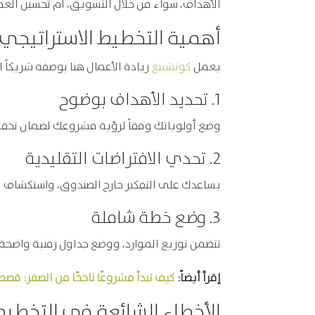
الأهداف، سواء من خلال التسويق، أم تحسين العملي
أهمية التخطيط الاستراتيجي 
يعمل
كوتشينغ
ريادة الأعمال هنا بوصفه شريكاً ا
1. تحديد الأهداف بوضوح
وضع أولوياتك وفقاً لرؤية مشروعك لضمان تحقي
2. تحدي الافتراضات التقليدية
يساعدك على التفكير خارج الصندوق، واستكشاف ف
3. وضع خطة شاملة
تتضمن توزيع الموارد، ووضع جداول زمنية واضحة، ومؤشرات أداء (KPIs) لمتابعة ا
إقرأ أيضاً:
كيف تبدأ مشروعًا ناجحًا من الصفر: قصص
الأخطاء الشائعة في التخطيط