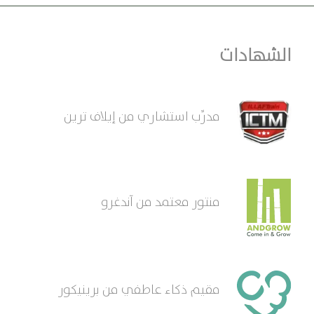
الشهادات
مدرِّب استشاري من إيلاف ترين
منتور معتمد من آندغرو
مقيم ذكاء عاطفي من برينيكور