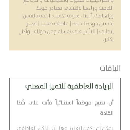
واستراتيجيات تفكيرك وسلوكياتك والدوافع
الكامنة وراءها لاكتشاف مصادر قوتك
وإلهامك. أيضا ، سوف تكسب: الثقة بالنفس |
تحسين جودة الحياة | علاقات صحية | تغيير
إيجابي | التأثير على نفسك ومن حولك | وأكثر
بكثير.
الباقات
الريادة العاطفية للتميز المهني
أن تصبح موظفاً استثنائياً فأنت على خُطا
القادة
يمكن أن يكون لتعزيز مهارات الذكاء العاطفي