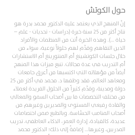
حول الكوتش
إنَّ المنهج الذي يعتمد عليه الدكتور محمد بدرة هو
نتاج أكثر من 25 سنة خبرة (دراسات - تحديات - علم –
حياة ...). وهذه الخبرة أتت من المنظمات والأفراد
الذين التقاهم وقدَّم لهم حلولاً نوعية، سواء من
خلال جلسات الكوتشينغ أم المنتورينغ أم الاستشارات
أم التدريب في عدة مجالات. تنبع ميزات هذا المنهج
أيضاً من مؤهلاته التي اكتسبها من أعرق جامعات
ومعاهد العالم، فقد وظفها د. محمد في أكثر من 25
دولة ومدينة، وقدَّم كثيراً من الحلول الفريدة لعملاء
من مختلف التخصصات ما بين أصحاب السمو والمعالي
والقادة رفيعي المستوى والمديرين وغيرهم من
أصحاب المناصب الحسَّاسة. وبالطبع ضمن اختصاصات
عديدة، كالقيادة، إدارة العمر، الذكاء العاطفي، تدريب
المدربين، وغيرها... إضافةً إلى ذلك؛ الدكتور محمد