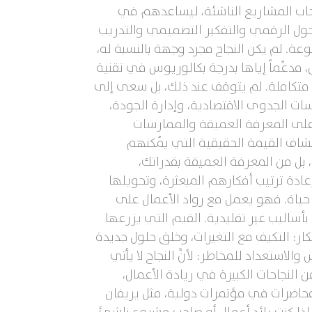
صحاب المشاريع الناشئة، ليساعدهم في
ا يزيد على 20 عاماً في إدارة الأعمال والتحول الرقمي والتفكير التصميمي والتدريب
ة. لم يكن النجاح مجرد وجهة بالنسبة له،
مدعِّماً إياها بدرجة بكالوريوس في تقنية
رة متكاملة. لم يتوقف عند ذلك، بل سعى إلى
ت الجدوى الاقتصادية، وإدارة الجودة،
 على المعرفة العميقة والممارسات
شاف القيمة الحقيقية التي يُمكنهم
، بل من المعرفة العميقة بقدراتك،
دة ترتيب أفكارهم المبعثرة، وتحويلها
 حياة. فهو يعمل مع رواد الأعمال على
أساليب غير تقليدية. القيم التي يزرعها
ار: التكيف مع التغيرات، وخلق حلول جديدة
لاستعداد للمخاطر: لأنَّ النجاح لا يأتي
النجاحات الكبيرة في ريادة الأعمال،
ات الريادية، مثل Startup Marathon، أو من خلال تقديم محاضرات في مؤتمرات دولية، مثل يريفان