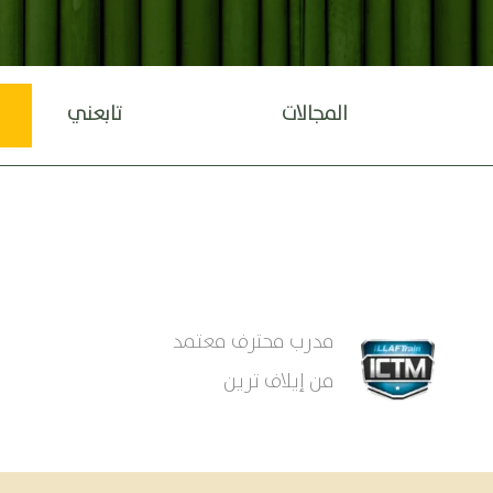
المجالات
تابعني
مدرب محترف معتمد
من إيلاف ترين