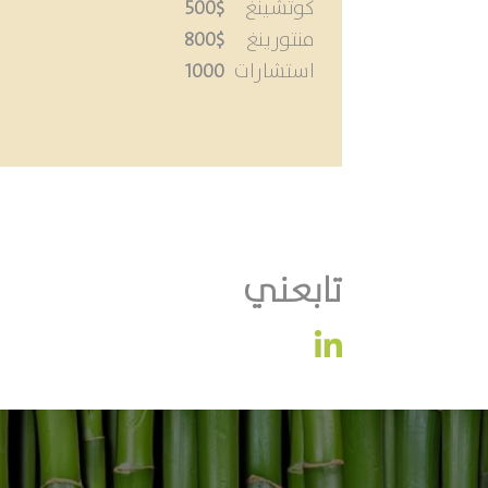
كوتشينغ
500$
منتورينغ
800$
استشارات
1000
تابعني