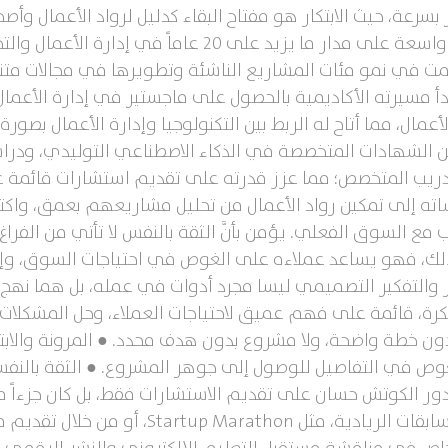
رعة، حيث الابتكار هو مفتاح البقاء كدليل لرواد الأعمال وأ
تحويل رؤاهم إلى واقع ملموس. بنى خبرة واسعة على مدار م
مت في نمو مئات المشاريع الناشئة وتطويرها في مجالات متنوع
أ مسيرته الأكاديمية بالحصول على ماجستير في إدارة الأعمال، 
أعمال، مما أتاح له الربط بين التكنولوجيا وإدارة الأعمال بصو
الشهادات المتخصصة في الذكاء الاصطناعي التوليدي، ودراسا
التدريب المتخصص؛ مما عزز قدرته على تقديم استشارات قائمة
ته إلى تمكين رواد الأعمال من تحليل مشاريعهم بعمق، واكت
مع السوق الفعلي. يؤمن بأنَّ الثقة بالنفس لا تأتي من الفراغ
لك، فهو يساعد عملاءه على الغوص في احتياجات السوق، وإعا
ار والتفكير التصميمي ليسا مجرد أدوات في عمله، بل هما نهج
رة، قائمة على فهم عميق لاحتياجات العملاء، وحل المشكلات ب
دون خطة واضحة، ولا مشروع بدون هدف محدد. ● المرونة والابتك
غوص في التفاصيل للوصول إلى جوهر المشروع. ● الثقة بالنفس وا
دور الكوتش حسان على تقديم الاستشارات فقط، بل كان جزءاً من 
سواء من خلال توجيه الفِرَق الفائزة في المسابق