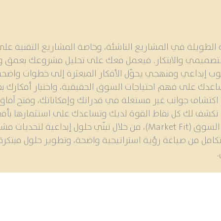
لطويلة في المشاريع الناشئة، وخاصة المشاريع التقنية عل
ر التصميمي والابتكار. فيعمل معك على تحليل مشروعك بعمق وف
ب إبداعي ومنهجي يحوّل الأفكار المبعثرة إلى خطوات واضحة 
عدك على فهم احتياجات السوق الحقيقية، واختبار أفكارك بطر
تشاف جوانب غير مستغلة في قدراتك وإمكاناتك، وفتح آفاق ج
تكشف لك كل نقاط القوة لديك وتساعدك على استثمارها بأفض
يُوجهك نحو تحقيق التوافق المثالي مع السوق (Market Fit)، من خلال تبنّ
امل من صياغة رؤية استراتيجية واضحة، وتطوير حلول مبتكرة،