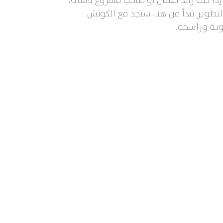
ذا كنت رائد أعمال أو صاحب مشروع ناشئ،
تطوير تبدأ من هنا. ستجد مع الكوتش
وية وراسخة.