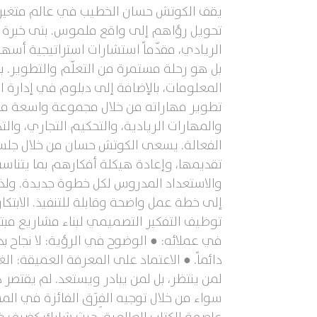
يقف الكوتش حسان الخطيب في عالم متغير بس
الريادي، مقدّماً استشارات استراتيجية أسه
بل هو رحلة مستمرة من التعلّم والتطوير. بد
المعلومات، بالإضافة إلى دبلوم في إدارة ال
تطوير مهاراته من خلال مجموعة واسعة من 
والمهارات الريادية، والتحكيم التجاري، و
الفعالة. يسعى الكوتش حسان من خلال جلسا
تقديمها، وإعادة هيكلة أفكارهم بما يتناسب 
والاستعداد المدروس لكل خطوة جديدة. ولذ
إلى خطة عمل واضحة وقابلة للتنفيذ. الابتك
توظيف التفكير التصميمي لبناء مشاريع مبتك
في عملائه: ● الوضوح في الرؤية: لا نجاح ب
دائماً. ● الاعتماد على المعرفة العميقة: ال
لمن ينتظر، بل لمن يبادر ويستعد. لم يقتصر 