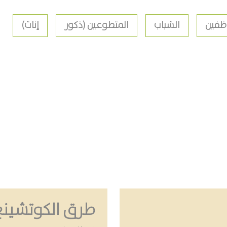
ظفين
الشباب
المتطوعين (ذكور
إناث)
طرق الكوتشينغ