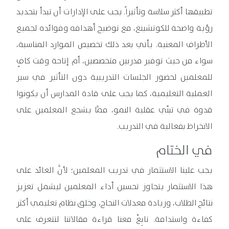
تطبيقها أكثر سلاسة وتأثيراً. يجب على الإدارات أن تبدأ بتحديد
رؤية واضحة للكوتشينغ، مع توضيح أهدافه وفوائده لجميع
الأطراف المعنية. يأتي بعد ذلك تخصيص الموارد المناسبة،
سواء من حيث توفير مدربين متخصصين، أم إتاحة وقت كافٍ
للمعلمين لحضور الجلسات التدريبية دون التأثير في سير
العملية التعليمية، كما يجب على قادة المدارس أن يكونوا
قدوة في تبنِّي عقلية النمو، ممَّا يشجع المعلمين على
الانخراط بفعالية في التدريب.
في الختام
يجب علينا الاستثمار في تدريب المعلمين؛ لأنَّ العائد على
هذا الاستثمار يتجاوز تحسين أداء المعلمين ليشمل تعزيز
نتائج الطلاب، وزيادة معدلات النجاح، وخلق نظام تعليمي أكثر
كفاءة واستدامة. تابِعْ معنا قراءة مقالاتنا لتتعرف على