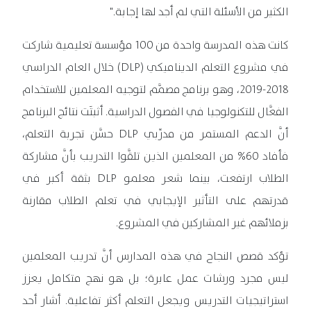
الكثير من الأسئلة التي لم أجد لها إجابة."
كانت هذه المدرسة واحدة من 100 مؤسسة تعليمية شاركت
في مشروع التعلم الديناميكي (DLP) خلال العام الدراسي
2018-2019، وهو برنامج مصمَّم لتوجيه المعلمين للاستخدام
الفعَّال للتكنولوجيا في الفصول الدراسية. أثبتَت نتائج البرنامج
أنَّ الدعم المستمر من مدرِّبي DLP حسَّن تجربة التعلم،
فأفاد 60% من المعلمين الذين تلقَّوا التدريب بأنَّ مشاركة
الطلاب ارتفعت، بينما شعر معلمو DLP بثقة أكبر في
قدرتهم على التأثير الإيجابي في تعلم الطلاب مقارنة
بزملائهم غير المشاركين في المشروع.
تؤكد قصص النجاح في هذه المدارس أنَّ تدريب المعلمين
ليس مجرد ورشات عمل عابرة؛ بل هو نهج متكامل يعزز
استراتيجيات التدريس ويجعل التعلم أكثر تفاعلية. أشار أحد