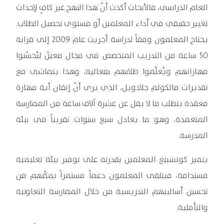
العام الدراسي، فالأبحاث أكدت أنَّ هذا النهج غير كافٍ لإحداث
تغيير حقيقي في أداء المعلمين أو مستوى تحصيل الطلاب.
يحتاج المعلمون وفقاً لدراسة أجريت عام 2009 إلى قرابة
50 ساعة من التدريب المتخصص في مجال معيَّن ليُحسِّنوا
مهاراتهم ويُعلِّموا طلابهم بفعالية، وهذا يتماشى مع
تقديرات مالكولم جلادويل، الذي يرى أنَّ إتقان أية مهارة
معقدة يتطلب ما لا يقل عن عشرة آلاف ساعة من الممارسة
المتعمدة، وهو ما يعادل سبع سنوات تقريباً في بيئة
المدرسة.
يتميز كوتشينغ المعلمين بقدرته على توفير بيئة تعليمية
مستدامة، فيتلقى المعلمون دعماً مستمراً يمكِّنهم من
تحسين أساليبهم التدريسية من خلال الممارسة التعاونية
والتأملية.