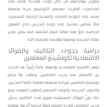
بتطوير مهاراتهم من خلال دورات تقليدية تعتمد على
المحاضرات النظرية، يمنحهم الكوتشينغ تجربة مخصصة
تعتمد على التوجيه العملي والتغذية الراجعة المستمرة،
ممَّا ينعكس مباشرة على جودة التدريس داخل الفصول
الدراسية. تابِعْ معنا مقالنا اليوم لتكتشف كيف يمكن تعزيز
مكانة المدرسة بوصفها مؤسسة تعليمية رائدة.
دراسة جدوى: التكاليف والفوائد
الاقتصادية لكوتشينغ المعلمين
تظهر الأهمية الاقتصادية بوصفها عاملاً رئيساً عند الحديث
عن الاستثمار في تدريب المعلمين، وتتطلب منَّا برامج
كوتشينغ المعلمين ميزانية مخصصة لتغطية تكلفة المدربين،
والموارد التدريبية، والوقت المخصص للتطوير المهني، ومع
ذلك فإنَّ الفوائد المستقبلية تفوق هذه التكاليف. يحسِّن
تدريب المعلمين كفاءة التعليم وفقاً لدراسة أجرتها منظمة