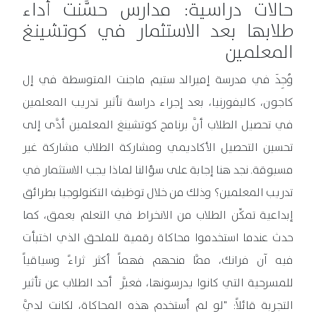
حالات دراسية: مدارس حسَّنت أداء
طلابها بعد الاستثمار في كوتشينغ
المعلمين
وُجِدَ في مدرسة إميرالد ستيم ماجنت المتوسطة في إل
كاجون، كاليفورنيا، بعد إجراء دراسة تأثير تدريب المعلمين
في تحصيل الطلاب أنَّ برنامج كوتشينغ المعلمين أدَّى إلى
تحسين التحصيل الأكاديمي ومشاركة الطلاب مشاركة غير
مسبوقة. نجد هنا إجابة على سؤالنا لماذا يجب الاستثمار في
تدريب المعلمين؟ وذلك من خلال توظيف التكنولوجيا بطرائق
إبداعية تمكِّن الطلاب من الانخراط في التعلم بعمق، كما
حدث عندما استخدموا محاكاة رقمية للملحق الذي اختبأت
فيه آن فرانك، ممَّا منحهم فهماً أكثر ثراءً وسياقياً
للمسرحية التي كانوا يدرسونها، فعبَّر أحد الطلاب عن تأثير
التجربة قائلاً: "لو لم أستخدم هذه المحاكاة، لكانت لديَّ