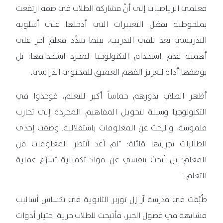
معلمي الرياضيات إلى أنَّ مشاركة الطلاب في صفه ارتفعت
بملحوظية بفضل التغييرات التي أدخلها على أسلوبه
التدريسي بعد تلقي التدريب، بينما شدَّد معلم آخر على
أهمية عدم استخدام التكنولوجيا لمجرد استخدامها؛ بل
بوصفها أداة لتعزيز الفهم العميق للمحتوى الدراسي.
أظهر الطلاب بدورهم حماساً أكبر للتعلم، فوجدوا في
التكنولوجيا وسيلة لتحويل المفاهيم المجردة إلى تجارب
ملموسة، والبحث عن المعلومات باستقلالية. وصفت إحدى
الطالبات تجربتها قائلة: "لم أعد أنتظر المعلومات من
المعلم؛ بل أبحث بنفسي عن مواد تكميلية تسرِّع عملية
التعلم."
طُبِّقت في مدرسة آر إل تورنر الثانوية في تكساس أساليب
مشابهة في فصول الجبر، فأتيحت للطلاب حرية اختيار أدوات