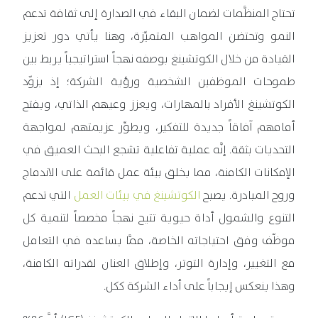
تحتاج المنظَّمات لضمان البقاء في الصدارة إلى ثقافة تدعم
النمو وتحتضن المواهب المتميِّزة، وهنا يأتي دور تعزيز
القيادة من خلال الكوتشينغ بوصفه نهجاً استراتيجياً يربط بين
طموحات الموظفين الشخصية ورؤية الشركة؛ إذ يزوّد
الكوتشينغ الأفراد بالمهارات، ويعزز وعيهم الذاتي، ويفتح
أمامهم آفاقاً جديدة للتفكير، ويطوِّر عزيمتهم لمواجهة
التحديات بثقة. إنَّه عملية تفاعلية تشجع البحث العميق في
الإمكانات الكامنة، مما يخلق بيئة عمل قائمة على الاندماج
وروح المبادرة. يصبح
الكوتشينغ في بيئات العمل
التي تدعم
التنوع والشمول أداة حيوية تتيح نهجاً مخصصاً لتنمية كل
موظّف وفق احتياجاته الخاصة، ممَّا يساعده في التعامل
مع التغيير، وإدارة التوتر، وإطلاق العنان لقدراته الكامنة،
وهذا ينعكس إيجاباً على أداء الشركة ككل.