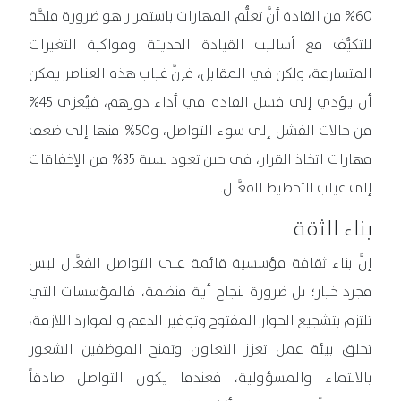
60% من القادة أنَّ تعلُّم المهارات باستمرار هو ضرورة ملحَّة
للتكيُّف مع أساليب القيادة الحديثة ومواكبة التغيرات
المتسارعة، ولكن في المقابل، فإنَّ غياب هذه العناصر يمكن
أن يؤدي إلى فشل القادة في أداء دورهم، فيُعزى 45%
من حالات الفشل إلى سوء التواصل، و50% منها إلى ضعف
مهارات اتخاذ القرار، في حين تعود نسبة 35% من الإخفاقات
إلى غياب التخطيط الفعَّال.
بناء الثقة
إنَّ بناء ثقافة مؤسسية قائمة على التواصل الفعَّال ليس
مجرد خيار؛ بل ضرورة لنجاح أية منظمة، فالمؤسسات التي
تلتزم بتشجيع الحوار المفتوح وتوفير الدعم والموارد اللازمة،
تخلق بيئة عمل تعزز التعاون وتمنح الموظفين الشعور
بالانتماء والمسؤولية، فعندما يكون التواصل صادقاً