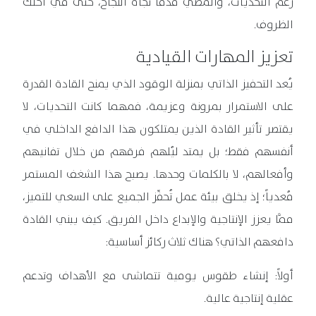
رغم التحديات، والمُضيّ قدماً تجاه النجاح، حتى في أحلك
الظروف.
تعزيز المهارات القيادية
يُعد التحفيز الذاتي بمنزلة الوقود الذي يمنح القادة القدرة
على الاستمرار بمرونة وعزيمة، فمهما كانت التحديات، لا
يقتصر تأثير القادة الذين يمتلكون هذا الدافع الداخلي في
أنفسهم فقط؛ بل يمتد ليُلهم فرقهم من خلال تفانيهم
وأفعالهم، لا بالكلمات وحدها. يصبح هذا الشغف المستمر
مُعدياً؛ إذ يخلق بيئة عمل تُحفِّز الجميع على السعي للتميز،
ممَّا يعزز الإنتاجية والإبداع داخل الفريق. كيف يبني القادة
دافعهم الذاتي؟ هناك ثلاث ركائز أساسية:
أولاً: إنشاء طقوس يومية تتماشى مع الأهداف وتدعم
عقلية إنتاجية عالية.