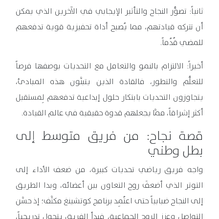
ثانياً: تصوُّر النجاح والتأثير الإيجابي في الآخرين الذي يمكن
أن تتركه قيادتهم، مما يُصبح أداة تحفيزية قوية تدفعهم
للمضي قُدُماً.
أخيراً: الالتزام بالنمو والتعامل مع التحديات بوصفها فرصاً
للتعلُّم والتطور، فالقادة الذين يتبنَّون هذه المبادئ،
يتجاوزون التحديات بابتكار حلول إبداعية تدفعهم لِمستقبل
أكثر إشراقاً، ممَّا يجعلهم قدوة حقيقية في عالم القيادة.
قصة نجاح: من فريق متوسط إلى
بطل وطني
واجه فريق رياضي تحديات كبيرة، من ضعف الأداء إلى
التوتر الذي أضعفَ روح التعاون بين أعضائه، وبدا الطريق
إلى النجاح ضبابياً حتى اعتُمِد برنامج كوتشينغ مكثَّف؛ إذ حسَّن
التواصل وعزز الروح الجماعية، فبدأ الفريق يتحول تدريجياً،