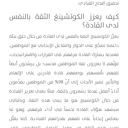
تحقيق النجاح القيادي.
كيف يعزز الكوتشينغ الثقة بالنفس
لدى القادة؟
يعزِّز الكوتشينغ الثقة بالنفس لدى القادة من خلال خلق بيئة
داعمة تشجِّع على الحوار والتفاعل الإيجابي مع الموظفين،
فعندما يشارك القادة فرقهم في القرارات والاستراتيجيات،
فإنَّهم لا يعززون ثقة الموظفين فحسب؛ بل يرسّخون أيضاً
ثقتهم بأنفسهم بوصفهم قادة قادرين على الإلهام
والتأثير. تشير الأبحاث إلى أنَّ 98% من الموظفين يقدِّمون
أداءً أفضل عندما يشعرون بالثقة، ممَّا يعني تعزيز القيادة
من خلال الكوتشينغ هو ما يبني هذه الثقة، وبالتالي
سيشهد هؤلاء القادة تحسناً في أداء فرقهم، وهو ما
ينعكس إيجاباً على ثقتهم بقدراتهم القيادية. كما يقلِّل
تعزيز هذه الثقة من معدل الدوران الوظيفي، فمن