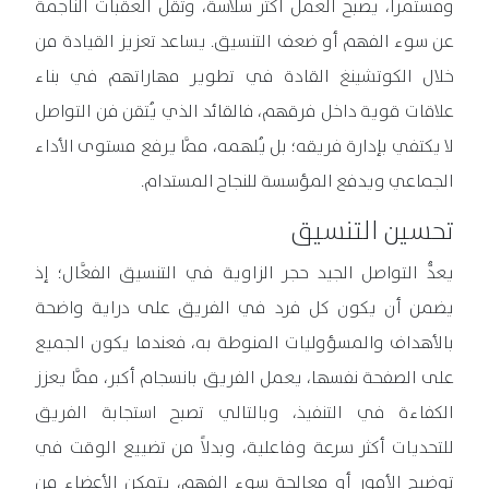
ومستمراً، يصبح العمل أكثر سلاسة، وتقل العقبات الناجمة
عن سوء الفهم أو ضعف التنسيق. يساعد تعزيز القيادة من
خلال الكوتشينغ القادة في تطوير مهاراتهم في بناء
علاقات قوية داخل فرقهم، فالقائد الذي يُتقن فن التواصل
لا يكتفي بإدارة فريقه؛ بل يُلهمه، ممَّا يرفع مستوى الأداء
الجماعي ويدفع المؤسسة للنجاح المستدام.
تحسين التنسيق
يعدُّ التواصل الجيد حجر الزاوية في التنسيق الفعَّال؛ إذ
يضمن أن يكون كل فرد في الفريق على دراية واضحة
بالأهداف والمسؤوليات المنوطة به، فعندما يكون الجميع
على الصفحة نفسها، يعمل الفريق بانسجام أكبر، ممَّا يعزز
الكفاءة في التنفيذ، وبالتالي تصبح استجابة الفريق
للتحديات أكثر سرعة وفاعلية، وبدلاً من تضييع الوقت في
توضيح الأمور أو معالجة سوء الفهم، يتمكن الأعضاء من