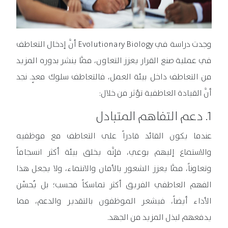
وجدت دراسة في Evolutionary Biology أنَّ إدخال التعاطف
في عملية صنع القرار يعزز التعاون، ممَّا ينشر بدوره المزيد
من التعاطف داخل بيئة العمل، فالتعاطف سلوك معدٍ. نجد
أنَّ القيادة العاطفية تؤثر من خلال:
1. دعم التفاهم المتبادل
عندما يكون القائد قادراً على التعاطف مع موظفيه
والاستماع إليهم بوعي، فإنَّه يخلق بيئة أكثر انسجاماً
وتعاوناً، ممَّا يعزز الشعور بالأمان والانتماء، ولا يجعل هذا
الفهم العاطفي الفريق أكثر تماسكاً فحسب؛ بل يُحسِّن
الأداء أيضاً، فيشعر الموظفون بالتقدير والدعم، مما
يدفعهم لبذل المزيد من الجهد.