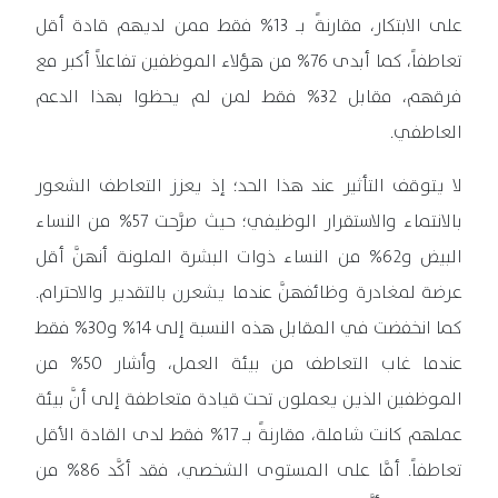
على الابتكار، مقارنةً بـ 13% فقط ممن لديهم قادة أقل
تعاطفاً، كما أبدى 76% من هؤلاء الموظفين تفاعلاً أكبر مع
فرقهم، مقابل 32% فقط لمن لم يحظوا بهذا الدعم
العاطفي.
لا يتوقف التأثير عند هذا الحد؛ إذ يعزز التعاطف الشعور
بالانتماء والاستقرار الوظيفي؛ حيث صرَّحت 57% من النساء
البيض و62% من النساء ذوات البشرة الملونة أنهنَّ أقل
عرضة لمغادرة وظائفهنَّ عندما يشعرن بالتقدير والاحترام.
كما انخفضت في المقابل هذه النسبة إلى 14% و30% فقط
عندما غاب التعاطف من بيئة العمل، وأشار 50% من
الموظفين الذين يعملون تحت قيادة متعاطفة إلى أنَّ بيئة
عملهم كانت شاملة، مقارنةً بـ 17% فقط لدى القادة الأقل
تعاطفاً. أمَّا على المستوى الشخصي، فقد أكَّد 86% من