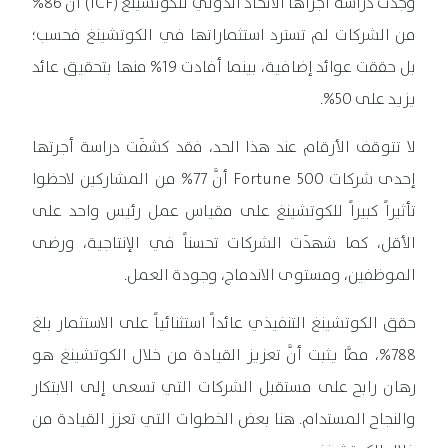
وجدت دراسة أجراها الاتحاد الدولي للكوتشينغ (ICF) أنَّ 86%
من الشركات لم تسترد استثماراتها في الكوتشينغ فحسب؛
بل حققت عوائد إضافية، بينما أفادت 19% منها بتحقيق عائد
يزيد على 50%.
لا تتوقف الأرقام عند هذا الحد، فقد كشفَت دراسة أجرتها
إحدى شركات Fortune 500 أنَّ 77% من المشاركين لاحظوا
تأثيراً كبيراً للكوتشينغ على مقياس عمل رئيس واحد على
الأقل، كما شهدَت الشركات تحسناً في الإنتاجية، ورضى
الموظفين، ومستوى الاندماج، وجودة العمل.
حقق الكوتشينغ التنفيذي عائداً استثنائياً على الاستثمار بلغ
788%، ممَّا يثبت أنَّ تعزيز القيادة من خلال الكوتشينغ هو
رهان رابح على مستقبل الشركات التي تسعى إلى الابتكار
والنجاح المستدام. هنا بعض الخطوات التي تعزز القيادة من