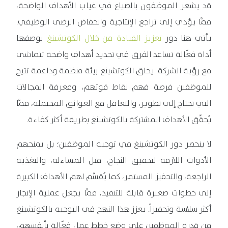
قد يشعر الموظفون بالضياع في غياب الأهداف الواضحة،
ممَّا يؤدي إلى تراجع الإنتاجية وانخفاض الرضى الوظيفي.
يأتي هنا دور
تعزيز القيادة من خلال الكوتشينغ
بوصفها
أداة فعّالة تساعد الفرق في تحديد أهداف واضحة تتماشى
مع رؤية الشركة. يخلق الكوتشينغ بيئة منظمة وداعمة تتيح
للموظفين فرصة فهم نقاط قوتهم، ومعرفة المجالات
التي تحتاج إلى تطوير، والتعامل مع العوائق المحتملة، ممَّا
يُحقِّق الأهداف المشتركة بالكوتشينغ بطريقة أكثر كفاءة.
لا ينحصر دور الكوتشينغ في توجيه الموظفين؛ بل يمنحهم
الأدوات اللازمة لتحقيق النجاح، مثل المساءلة، والتغذية
الراجعة، والتحفيز المستمر، كما يُقسِّم لهم الأهداف الكبيرة
إلى خطوات صغيرة قابلة للتنفيذ، ممَّا يجعل عملية الإنجاز
أكثر سلاسة وتحفيزاً. يعزز هذا النهج في التوجيه بالكوتشينغ
من قدرة الموظفين على وضع خطط عمل فعّالة بأنفسهم،