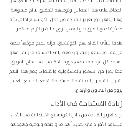
بالانتماء. يظل التحدي الأكبر، حتى مع وجود الدوافع، هو
الحفاظ على هذا الحماس وتوجيهه لتحقيق نتائج ملموسة،
وهنا يظهر دور تعزيز القيادة من خلال الكوتشينغ لخلق بيئة
محفِّزة تدفع الفرق نحو العمل بروح عالية والتزام مستمر.
عندما يتبنّى القائد نهج الكوتشينغ، فإنَّه يصبح موجِّهاً يلهم
فريقه، ويستمع إليه، ويدفعه إلى اكتشاف قدراته، فهو
يساعد كل فرد في فهم دوره الحقيقي في نجاح الفريق،
ممَّا يعزز من الشعور بالمسؤولية والانتماء، ومع هذا النهج
يتحوَّل التحفيز إلى ثقافة مستدامة تدفع الجميع للعمل
بروح من التعاون والإبداع.
زيادة الاستدامة في الأداء
يزيد تعزيز القيادة من خلال الكوتشينغ الاستدامة في الأداء،
فيساعد الأفراد في تحديد أهداف واضحة وتوجيه جهودهم