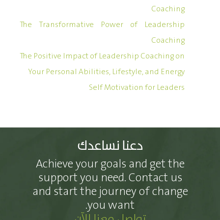
Coaching
The Transformative Power of Leadership
Coaching
The Positive Impact of Leadership Coaching on
Your Personal Abilities, Lifestyle, and Energy
Self Motivation for Leaders
دعنا نساعدك
Achieve your goals and get the
support you need. Contact us
and start the journey of change
you want.
تواصل معنا الآن