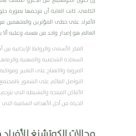
إنَّ حلول الكوتشينغ من أندغرو صممت بعنا
الكافي، كانت الغاية أن نترجمها بصورة ح
الأفراد على خطى المؤثرين والملهمين من ال
العالم هو إصدار واحد من نفسه، وعليه ألا يك
الفكر الأسمى والروابط الإيجابية بين أ
السعادة الشخصية والمهنية والرفاهية 
المرونة والانفتاح على التغيير ومواكبة 
التواصل القائم على الشعور بالمجتمع 
الأماكن المنتجة والنشيطة التي تترجم 
الحياة من أجل الأهداف السامية التي 
مجالات الكوتشنغ للأفراد