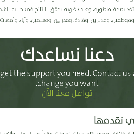
تقد بصحة منظوره، وعلى ضوئه يحقق النتائج في حياته الشخصي
وموظفين، ومديرين، وقادة، ومدربين، ومعلمين، وآباء وأمهات، 
دعنا نساعدك
get the support you need. Contact us 
change you want.
تواصل معنا الآن
تي نقدمها