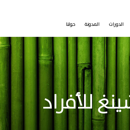
الدورات
المدونة
حولنا
نغ للأفراد