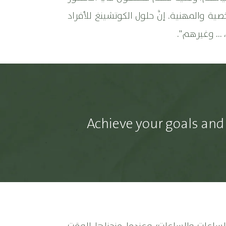
ة والمهنية. إنَّ حلول الكوتشينغ للأفراد
... وغيرهم".
Achieve your goals and 