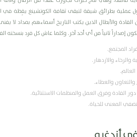
ية فائقة، وهي نتاج خبرات تجاوزت عقداً من الزمان وآلاف 
لول عملية بطرائق شيقة لتبقى ثقافة الكوتشينغ يقِظة في 
قادة والأبطال الذين يكتب التاريخ أسماءهم بمداد لا يفنى 
ون إصداراً ثانياً من أي أحد آخر. وكلما عاش كل فرد بنسخته ال
فراد المجتمع.
والرخاء والازدهار.
العالم.
والتعاون والعطاء.
دور القادة وفرق العمل والمنظمات الاستثنائية.
تضفي المعنى للحياة.
 في أندغرو