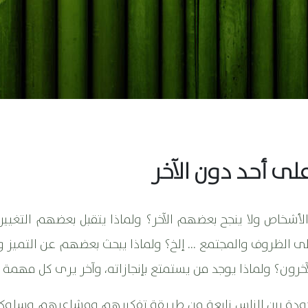
على أحد دون الآخر
لأشخاص ولا ينجح بعضهم الآخر؟ ولماذا يتقبل بعضهم التغيي
 الظروف والمجتمع ... إلخ؟ ولماذا يبحث بعضهم عن التميز و
آخرون؟ ولماذا يوجد من يستمتع بإنجازاته، وآخر يرى كل مهمة عب
لموجودة بين الناس نابعة من طريقة تفكيرهم ومشاعرهم وسل