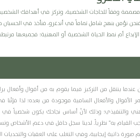
عية مصممة وفقاً للحاجات الشخصية، وتركز في أهدافك الشخ
ن نؤمن بنهج شامل تماماً في أندغرو، فنأخذ في الحسبان حيا
الإبداع أم نمط الحياة الشخصية أو المهنية؛ فجميعها مرتبطة
عندما ينتقل من التركيز فيما يقوم به من أقوال وأفعال يراه
الأقوال والأفعال السامية موجودة من بعده؛ لذا فإنَّنا في
ي والتنفيذي؛ وذلك لأنَّ أساس نجاحك يكون شخصياً في ك
 القيام به" نظرياً. لدينا سجل حافل في دعم الأشخاص و
صورة ذاتية إيجابية، وفي التغلب على العقبات والتحديات ال